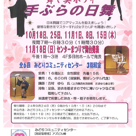
このページの先頭へ
江戸川区時間
江東区時間
葛飾区時間
|
表示：
PC
モバイル
©
2013 art blue Inc.