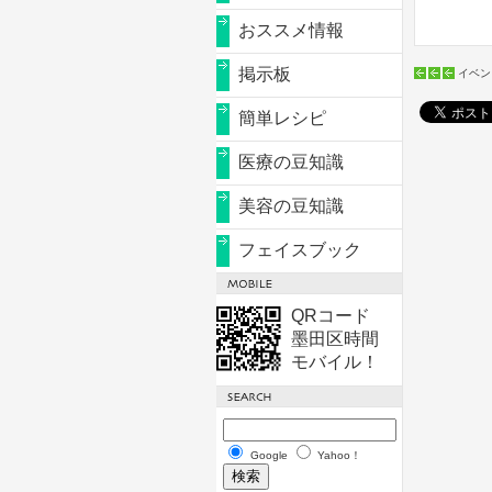
おススメ情報
掲示板
イベン
簡単レシピ
医療の豆知識
美容の豆知識
フェイスブック
QRコード
墨田区時間
モバイル！
Google
Yahoo！