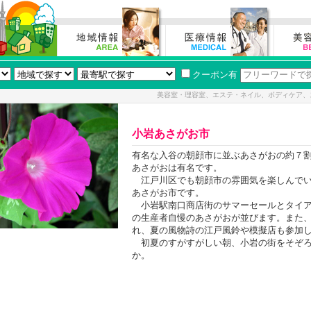
クーポン有
美容室・理容室、エステ・ネイル、ボディケア、
小岩あさがお市
有名な入谷の朝顔市に並ぶあさがおの約７
あさがおは有名です。
江戸川区でも朝顔市の雰囲気を楽しんでい
あさがお市です。
小岩駅南口商店街のサマーセールとタイアッ
の生産者自慢のあさがおが並びます。また
れ、夏の風物詩の江戸風鈴や模擬店も参加
初夏のすがすがしい朝、小岩の街をそぞろ
か。