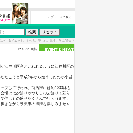
トップページに戻る
スパ・ダイエット、食べる、楽しむ、暮す、学ぶ/墨田区
12.06.21 更新
割が江戸川区産といわれるように江戸川区の
ただこうと平成2年から始まったのが小岩
プして行われ、商店街には約1000鉢も
、会場は七夕飾りやつりしのぶ飾りで彩ら
して催しもの盛りだくさんで行われます。
歩きながら朝顔市の風情を楽しみません