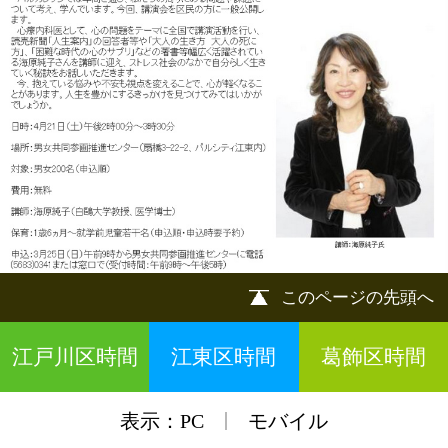
このページの先頭へ
江戸川区時間
江東区時間
葛飾区時間
|
表示：
PC
モバイル
©
2013 art blue Inc.