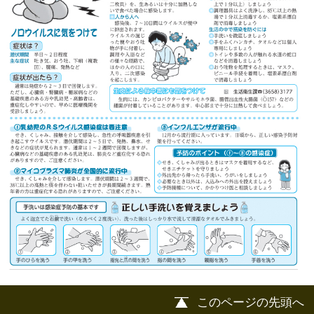
このページの先頭へ
江戸川区時間
江東区時間
葛飾区時間
|
表示：
PC
モバイル
©
2013 art blue Inc.