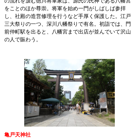
亀戸天神社
【住所】東京都江東区亀戸3丁目6番1号
【電話】03-3681-0010
【アクセス】総武線亀戸駅下車 北口より徒歩15分
総武線、地下鉄半蔵門線錦糸町駅下車 北口より徒歩1
5分
【ご利益】学業成就
九州・太宰府天満宮の神官で、菅原道真公の末裔、大
鳥居信祐が道真公ゆかりの飛梅の木で道真公の像を彫
り、１６６２年（寛文２）に亀戸の地に祀ったのがは
じまりです。祭神は学問の神様として有名な菅原道真
公で、年間を通じて学業成就の祈願に訪れる人々で賑
わっていますが、特に受験シーズンに近づくと遠方よ
りお参りに来る方も多いようです。
合格祈願にぜひ。