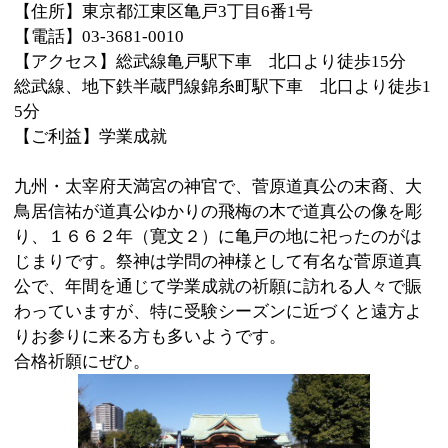
成田山深川不動堂
【住所】東京都江東区富岡1-17-13
【電話】03-3641-8287
【アクセス】東京メトロ東西線、都営地下鉄大江戸線
「門前仲町駅」（１出口）から徒歩１分
【ご利益】学業成就 交通安全 開運招福 病気平癒
深川不動堂には真言宗中興の祖・興教大師の幼少の姿
を模した智童大師が祀られています。大変優れた智恵
の持ち主だったといわれる智童大師にあやかろうと、
受験合格や学業成就を願って多くの参拝者が訪れてい
ます。また交通安全祈願の寺院としても知られてお
り、本堂に向かって右側に車の交通安全祈祷殿が設け
られています。