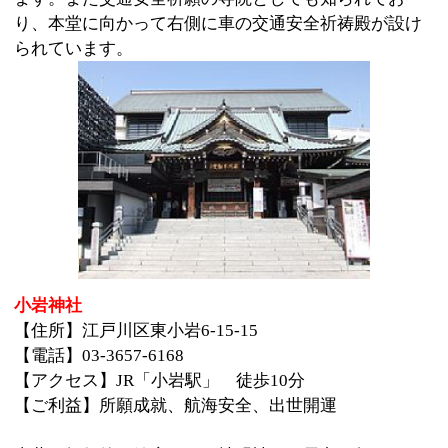
日本人の誰もが知っている浅草寺。普段はもちろん初
詣はとりわけ混雑します。
大晦日の深夜、仲見世通りは浅草寺へ向かう一方通行
になりますのでご注意を！
このページの先頭へ
江戸川区時間
江東区時間
葛飾区時間
|
表示：
PC
モバイル
©
2013 art blue Inc.