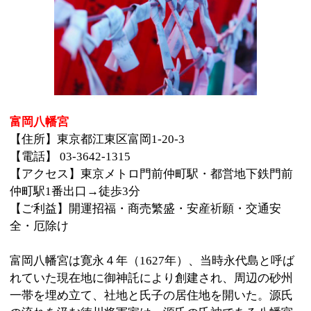
【住所】東京都江東区富岡1-20-3
【電話】 03-3642-1315
【アクセス】東京メトロ門前仲町駅・都営地下鉄門前
仲町駅1番出口→徒歩3分
【ご利益】開運招福・商売繁盛・安産祈願・交通安
全・厄除け
富岡八幡宮は寛永４年（1627年）、当時永代島と呼ば
れていた現在地に御神託により創建され、周辺の砂州
一帯を埋め立て、社地と氏子の居住地を開いた。源氏
の流れを汲む徳川将軍家は、源氏の氏神である八幡宮
をことのほか尊崇。将軍を始め一門がしばしば参拝
し、社殿の造営修理を行うなど手厚く保護した。江戸
三大祭りの一つ、深川八幡祭りで有名。初詣では、門
前仲町駅を出ると、八幡宮まで出店が並んでいて沢山
の人で賑わう。