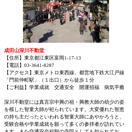
小岩神社
【住所】江戸川区東小岩6-15-15
【電話】03-3657-6168
【アクセス】JR「小岩駅」 徒歩10分
【ご利益】所願成就、航海安全、出世開運
東葛西領行徳に鎮座せる五社明神を、天文五年（153
6）小岩地区に御動座申し上げ中小岩村、下小岩村の鎮
守になったようである。天保11年（1840）村落の中央
に位する現在の地に御遷座し五社明神社と称せられた
が、明治初年に小岩神社と改称した。
浅草寺
東京都台東区浅草2-3-1
【住所】
03-3842-0181
【電話】
東京メトロ銀座線・都営地下鉄浅草
【アクセス】
線・東武伊勢崎線「浅草駅」から徒歩５分。
【ご利益】
商売繁盛、家内安全、学業成就、厄除け、
病気平癒など、あらゆる願いに効験があるそうです。
628年（推古36）、檜前浜成と竹成の兄弟が隅田川で漁
をしていた時に、網にかかった像を持ち帰り、郷司の
土師中知に見せたところ、その像がありがたい聖観世
音菩薩であることがわかり、中知はお堂を建てて祀っ
たのが浅草寺のはじまり。