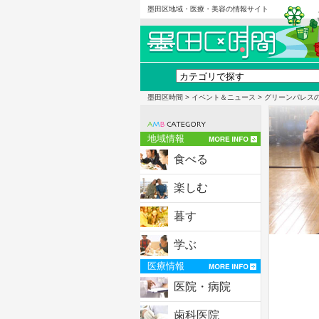
墨田区地域・医療・美容の情報サイト
墨田区時間
>
イベント＆ニュース
> グリーンパレス
地域情報
食べる
楽しむ
暮す
学ぶ
医療情報
医院・病院
歯科医院