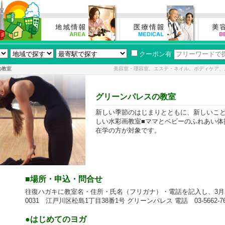
クーポン有
の教室
美容室・理容室、エステ・ネイル、ボディケア、
グリーンパレスの教室
新しい季節のはじまりとともに、新しいこと
しい水彩画教室■ママとベビーのふれあい体
在学の方が対象です。
■場所・申込・問合せ
往復ハガキに教室名・住所・氏名（フリガナ）・電話を記入し、3月20
0031 江戸川区松島1丁目38番1号 グリーンパレス 電話 03-5662-76
●はじめてのヨガ