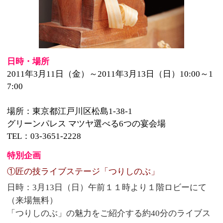
場所：東京都江戸川区松島1-38-1
グリーンパレス マツヤ選べる6つの宴会場
TEL：03-3651-2228
特別企画
①匠の技ライブステージ「つりしのぶ」
日時：3月13日（日）午前１１時より１階ロビーにて
（来場無料）
「つりしのぶ」の魅力をご紹介する約40分のライブス
テージ
「つりしのぶ」の匠 深野晃正氏へのインタビューを
通じて文化や歴史を
実演を通して作り方や特徴を詳しくご紹介します。
②匠とつくろう「看板彫刻」予約制
日時：3月13日（日）午前9時より午後4時 会場：3階
郷土資料室
予約：2月21日（月）午前10時より電話にて予約受付
（先着10名様）
参加費：5,000円（参加費込）
「看板彫刻」を本格的に学ぶ実技講習会です。
看板彫刻の匠細野勝氏が匠の技を伝授します。
記事：グリーンパレス マツヤホームページより抜粋