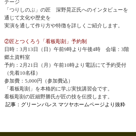
このページの先頭へ
江戸川区時間
江東区時間
葛飾区時間
|
表示：
PC
モバイル
©
2013 art blue Inc.