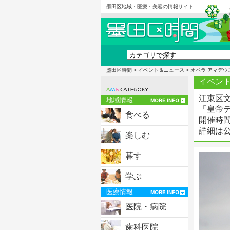
墨田区地域・医療・美容の情報サイト
墨田区時間
>
イベント＆ニュース
> オペラ アマデウ
イベント
江東区文
地域情報
「皇帝
食べる
開催時間
詳細は
楽しむ
暮す
学ぶ
医療情報
医院・病院
歯科医院