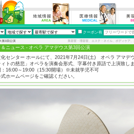
クーポン有
ス第3回公演
美容室・理容室、エステ・ネイル、ボディケア、
＆ニュース - オペラ アマデウス第3回公演
化センター ホールにて、2021年7月24日(土) オペラ アマ
ティトの慈悲」オペラを演奏会形式、字幕付き原語で上演致し
：16:00～19:00（15:30開場）※未就学児不可
公式ホームページをご確認ください。