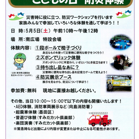
このページの先頭へ
江戸川区時間
江東区時間
葛飾区時間
|
表示：
PC
モバイル
©
2013 art blue Inc.