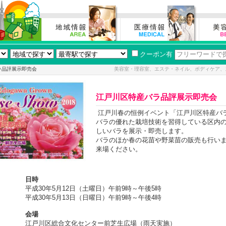
クーポン有
ラ品評展示即売会
美容室・理容室、エステ・ネイル、ボディケア、
江戸川区特産バラ品評展示即売会
江戸川春の恒例イベント「江戸川区特産バ
バラの優れた栽培技術を習得している区内
しいバラを展示・即売します。
バラのほか春の花苗や野菜苗の販売も行い
来場ください。
日時
平成30年5月12日（土曜日）午前9時～午後5時
平成30年5月13日（日曜日）午前9時～午後4時
会場
江戸川区総合文化センター前芝生広場（雨天実施）