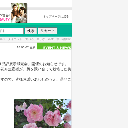
トップページに戻る
スパ・ダイエット、食べる、楽しむ、暮す、学ぶ/墨田区
18.05.02 更新
ラ品評展示即売会」開催のお知らせです。
の花卉生産者が、腕を競い合って栽培した美
ますので、皆様お誘いあわせのうえ、是非ご