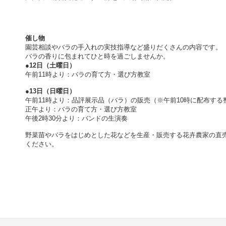
催し物
園芸相談やバラの手入れの実技指導など盛りだくさんの内容です。
バラの香りに包まれてひと時を過ごしませんか。
●12日（土曜日）
午前11時より：バラの育て方・選び方教室
●13日（日曜日）
午前11時より：品評展示品（バラ）の販売（※午前10時に配布する
正午より：バラの育て方・選び方教室
午後2時30分より：バンドの生演奏
野菜苗やバラをはじめとした花などを生産・販売する花卉農家の直
ください。