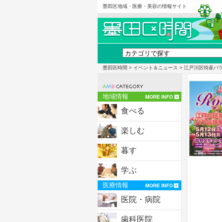
墨田区地域・医療・美容の情報サイト
墨田区時間
>
イベント＆ニュース
> 江戸川区特産バ
地域情報
食べる
楽しむ
暮す
学ぶ
医療情報
医院・病院
歯科医院