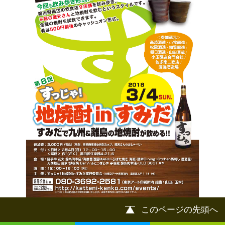
このページの先頭へ
江戸川区時間
江東区時間
葛飾区時間
|
表示：
PC
モバイル
©
2013 art blue Inc.