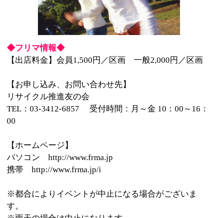
リサイクル推進友の会
TEL：03-3412-6857 受付時間：月～金 10：00～16：
00
【ホームページ】
パソコン http://www.frma.jp
携帯 http://www.frma.jp/i
※都合によりイベントが中止になる場合がございま
す。
※雨天の場合は中止になります。
詳細を見る
◆イベント情報◆
場 所
ウェルカムゾーン
時 間
11：00～16：00
詳 細
http://www.frma.jp
※都合によりイベントが中止になる場合がございま
す。
※雨天の場合は中止になります。