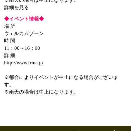
このページの先頭へ
江戸川区時間
江東区時間
葛飾区時間
|
表示：
PC
モバイル
©
2013 art blue Inc.