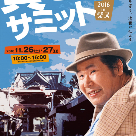
このページの先頭へ
江戸川区時間
江東区時間
葛飾区時間
|
表示：
PC
モバイル
©
2013 art blue Inc.