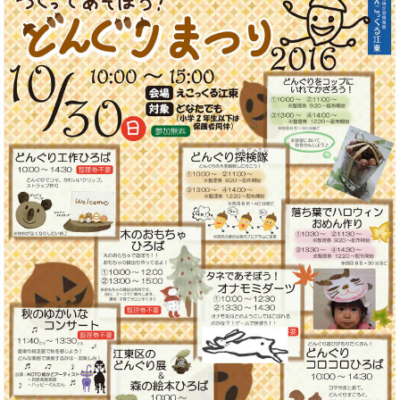
このページの先頭へ
江戸川区時間
江東区時間
葛飾区時間
|
表示：
PC
モバイル