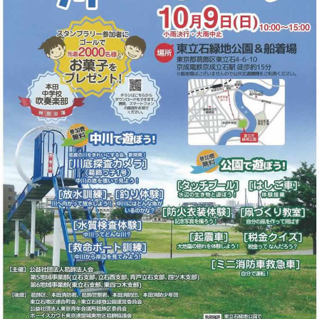
このページの先頭へ
江戸川区時間
江東区時間
葛飾区時間
|
表示：
PC
モバイル
©
2013 art blue Inc.