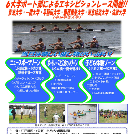
このページの先頭へ
江戸川区時間
江東区時間
葛飾区時間
|
表示：
PC
モバイル
©
2013 art blue Inc.