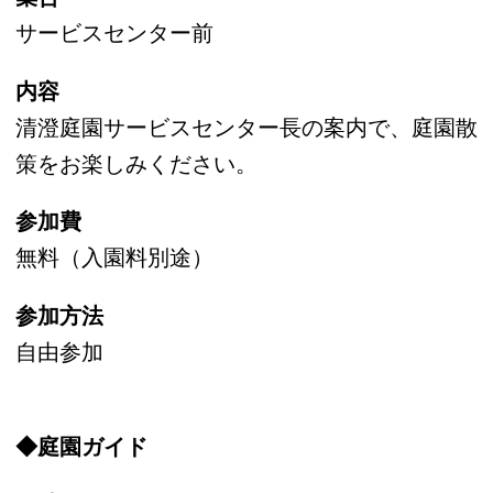
10時～16時30分
場所
大正記念館
内容
軽飲食の販売を行います。
★ 清澄庭園について ★
都指定名勝。江戸時代、下総国関宿の城主・久
世大和守の下屋敷を含むこの邸地を、
明治11（1878）年に岩崎彌太郎が買い取り、
社員の慰安や貴賓を招待する場所として、
明治13（1880）年に「深川親睦園」として開
園しました。彌太郎亡き後、弟の彌之助、
息子の久彌により造園工事が進められ、隅田川
の水を引いた大泉水を造り、周囲には全国から
取り寄せた名石を配して、明治の庭園を代表す
る「回遊式林泉庭園」が完成しました。
なお、大正12（1923）年9月の関東大震災や昭