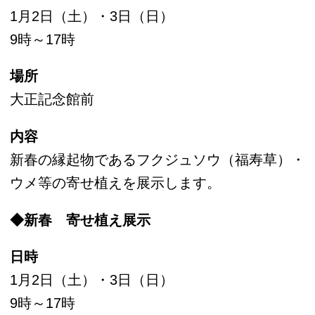
日時
1月3日（日）
9時30分（60分程度）
※雨天中止
集合
サービスセンター前
内容
清澄庭園サービスセンター長の案内で、庭園散
策をお楽しみください。
参加費
無料（入園料別途）
参加方法
自由参加
◆庭園ガイド