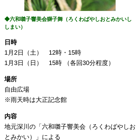
1月3日（日） 15時 （各回30分程度）
場所
自由広場
※雨天時は大正記念館
内容
地元深川の「六和囃子響美会（ろくわばやしお
とみかい）」による
お囃子と獅子舞をお楽しみください。
参加費
無料（入園料別途）
参加方法
自由参加
◆涼亭でお正月遊び
日時
1月2日（土）・3日（日）
9時30分～16時