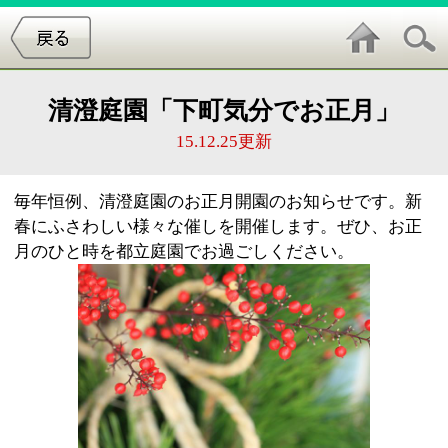
清澄庭園「下町気分でお正月」
15.12.25更新
毎年恒例、清澄庭園のお正月開園のお知らせです。新
春にふさわしい様々な催しを開催します。ぜひ、お正
月のひと時を都立庭園でお過ごしください。
◆六和囃子響美会獅子舞（ろくわばやしおとみかいし
しまい）
日時
1月2日（土） 12時・15時