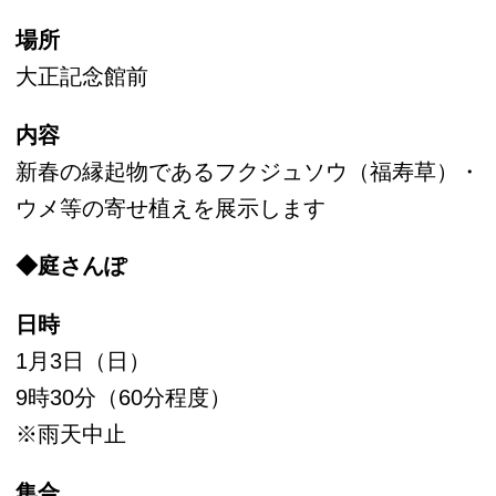
日時
1月2日（土）・3日（日）
11時・14時（各回60分程度）※雨天中止
集合
サービスセンター前
内容
庭園ガイドボランティアの案内で、庭園散策を
お楽しみください。
参加費
無料（入園料別途）
参加方法
自由参加
◆お休み処
日時
1月2日（土）・3日（日）