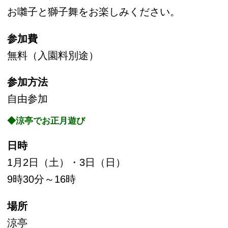
場所
涼亭
内容
泉水のほとりに建てられた涼亭（東京都選定歴
史的建造物）で、
福笑いなどのお正月遊びを楽しみください。
参加費
無料（入園料別途）
参加方法
自由参加
【展示】
◆清澄庭園パネル展示
日時
1月2日（土）・3日（日）
9時～17時