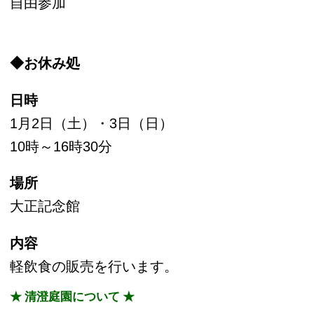
料
【問い合わせ先】
清澄庭園サービスセンター
電話：03－3641－5892
http://www.tokyo-park.or.jp/event/2015/11/post-
670.html
このページの先頭へ
江戸川区時間
江東区時間
葛飾区時間
|
表示：
PC
モバイル
©
2013 art blue Inc.