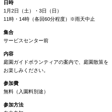
和20（1945）年3月の東京大空襲の時には
避難所として多くの命を救いました。
【開園時間】
9時～17時（最終入園は16時30分）
【休園日】
12月29日～1月1日
【住所】
江東区清澄3－3－9
【交通】
都営大江戸線・東京メトロ半蔵門線清澄白河駅
Ａ３出口から徒歩3分
※駐車場はございません。
【入園料】
一般 150円
65歳以上 70円
※小学生以下及び都内在住・在学の中学生は無