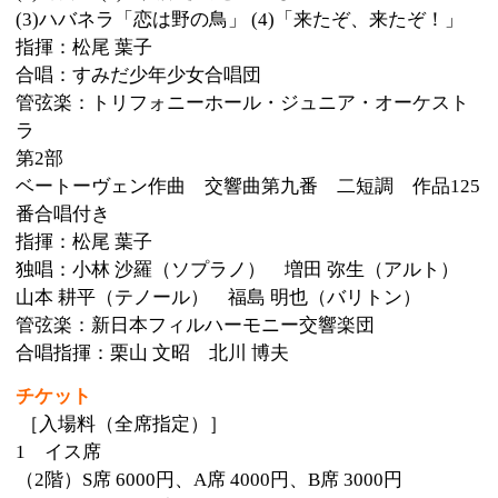
［入場料（全席指定）］
1 イス席
（2階）S席 6000円、A席 4000円、B席 3000円
（1階）アリーナ席 5000円
2 マス席（1階）
A席 1名4000円、1マス12000円
＜マス席がお得です＞
標準の正方形マス席は3名様を定員としておりますが、
1マス（3名分の料金）
お求めいただきました場合は、チケットを1枚プレゼン
トしておりますので、
最大4名様までご着席いただけます。
購入方法・問合せ先
窓口販売・電話予約
文化振興課文化行事担当（墨田区役所14階）
電話：03-5608-6180
月曜日から金曜日まで（祝日・年末年始を除く）の9時
から17時まで