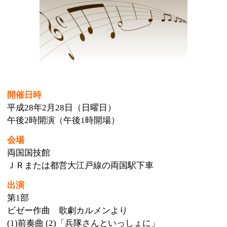
開催日時
平成28年2月28日（日曜日）
午後2時開演（午後1時開場）
会場
両国国技館
ＪＲまたは都営大江戸線の両国駅下車
出演
第1部
ビゼー作曲 歌劇カルメンより
(1)前奏曲 (2)「兵隊さんといっしょに」
(3)ハバネラ「恋は野の鳥」 (4)「来たぞ、来たぞ！」
指揮：松尾 葉子
合唱：すみだ少年少女合唱団
管弦楽：トリフォニーホール・ジュニア・オーケスト
ラ
第2部
ベートーヴェン作曲 交響曲第九番 二短調 作品125
番合唱付き
指揮：松尾 葉子
独唱：小林 沙羅（ソプラノ） 増田 弥生（アルト）
山本 耕平（テノール） 福島 明也（バリトン）
管弦楽：新日本フィルハーモニー交響楽団
合唱指揮：栗山 文昭 北川 博夫
チケット