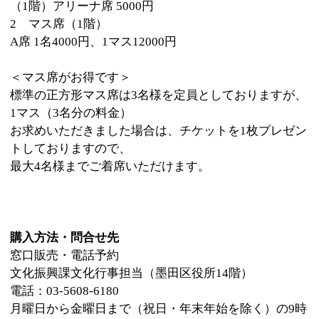
このページの先頭へ
江戸川区時間
江東区時間
葛飾区時間
|
表示：
PC
モバイル
©
2013 art blue Inc.