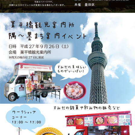
このページの先頭へ
江戸川区時間
江東区時間
葛飾区時間
|
表示：
PC
モバイル
©
2013 art blue Inc.