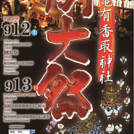
このページの先頭へ
江戸川区時間
江東区時間
葛飾区時間
|
表示：
PC
モバイル
©
2013 art blue Inc.