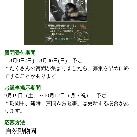
8月9日(日)～8月30日(日) 予定
＊たくさんの質問が集まりましたら、募集を早めに終
了することがあります
お返事掲示期間
9月19日（土）～10月12日（月・祝） 予定
＊期間中、随時「質問＆お返事」は更新する場合があ
ります。
応募方法
自然動物園
〒134-0081 北葛西3丁目2番1号 行船公園
内 電話：03-3680-0777
正門入ってすぐのふれあいコーナー沿いの大き
な黄色いポストに質問用紙に書いていれてくだ
さいね！
このページの先頭へ
江戸川区時間
江東区時間
葛飾区時間