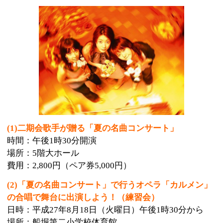
(1)二期会歌手が贈る「夏の名曲コンサート」
時間：午後1時30分開演
場所：5階大ホール
費用：2,800円（ペア券5,000円）
(2)「夏の名曲コンサート」で行うオペラ「カルメン」
の合唱で舞台に出演しよう！（練習会）
日時：平成27年8月18日（火曜日）午後1時30分から
場所：船堀第二小学校体育館
対象：(1)のチケットを購入した方
費用：500円
(3)動く人形を作ってあそぼう！
時間：午前10時15分から
場所：4階リハーサル室
費用：800円
(4)ヒーローアクションとチャンバラを楽しもう！
時間：午後3時30分から
場所：4階リハーサル室
費用：800円
(5)江戸硝子のデザイングラス作り
時間：午前10時30分から