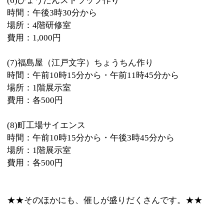
(2)(6)(8)小学生以上
申込
(1)～(6)5月30日（土曜日）午前9時から電話で、タワー
ホール船堀
電話：03-5676-2211
(7)(8)直接会場へ
主催・問い合わせ
子ども文化コミュニティえどがわ 電話：03-
6808-4311＝午前10時～午後5時（土曜・日曜
を除く）
電子メールinfo@kodomo-bunka.com
このページの先頭へ
江戸川区時間
江東区時間
葛飾区時間
|
表示：
PC
モバイル
©
2013 art blue Inc.