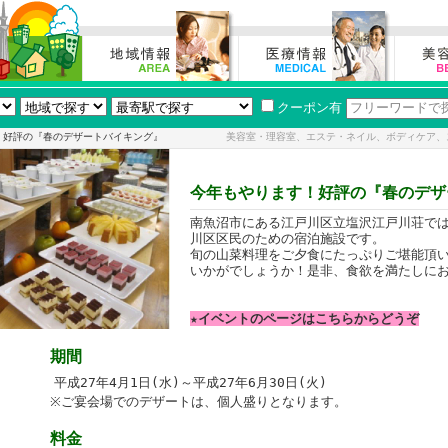
クーポン有
！好評の『春のデザートバイキング』
美容室・理容室、エステ・ネイル、ボディケア、
今年もやります！好評の『春のデザ
南魚沼市にある江戸川区立塩沢江戸川荘で
川区区民のための宿泊施設です。
旬の山菜料理をご夕食にたっぷりご堪能頂
いかがでしょうか！是非、食欲を満たしに
★イベントのページはこちらからどうぞ
期間
平成27年4月1日(水)～平成27年6月30日(火)
※ご宴会場でのデザートは、個人盛りとなります。
料金