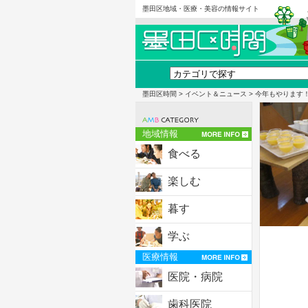
墨田区地域・医療・美容の情報サイト
墨田区時間
>
イベント＆ニュース
> 今年もやります
地域情報
食べる
楽しむ
暮す
学ぶ
医療情報
医院・病院
歯科医院