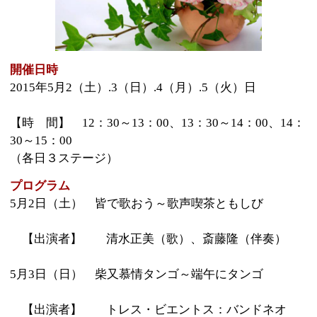
30～15：00
（各日３ステージ）
プログラム
5月2日（土） 皆で歌おう～歌声喫茶ともしび
【出演者】 清水正美（歌）、斎藤隆（伴奏）
5月3日（日） 柴又慕情タンゴ～端午にタンゴ
【出演者】 トレス・ビエントス：バンドネオ
ン、コントラバス、バイオリン、ギター
5月4日（月） ミニ歌声喫茶音楽会
【出演者】 ベイビー・ブー：男性５人のアカペ
ラグループ
5月5日（火） 尺八で日本の心を伝えます
【出演者】 尺ペラーズ：尺八、キーボード、ベ
ース、ヴァイオリン
会場
寅さん記念館 光庭 ＊雨天決行、観覧無料