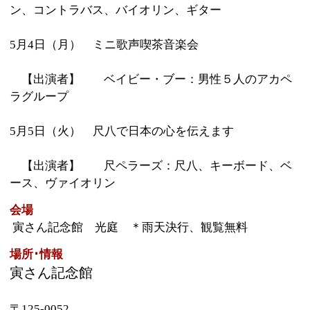
場所･情報
寅さん記念館
〒125-0052
葛飾区柴又6丁目22番19号
葛飾柴又寅さん記念館（葛飾区観光文化センター内）
TEL：03-3657-3455
FAX：03-3657-3418
このページの先頭へ
江戸川区時間
江東区時間
葛飾区時間
|
表示：
PC
モバイル
©
2013 art blue Inc.