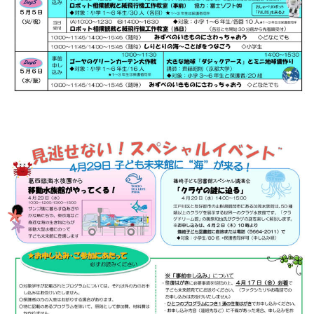
このページの先頭へ
江戸川区時間
江東区時間
葛飾区時間
|
表示：
PC
モバイル