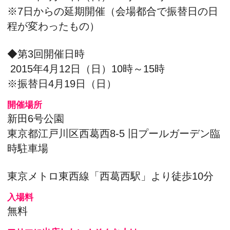
入場料
無料
フリマに出店したい！そんな人は・・・
★ASOBO会のホームページはこちら
※出店受付数：180店（先着順）
お問い合わせ
リサイクル団体 ASOBO会
東京都江戸川区中葛西7-11-7
メールアドレス：
info@recycle-asobo.org
電話：070-5043-1056
FAX：050-3737-0054
※お申込み、お急ぎでない場合のご質問・キャ
ンセル連絡等は、
極力メールにてお願い致しま
す。
※お電話でのお問い合わせの際は、「インター
ネットを見て」
と一言お伝えください。