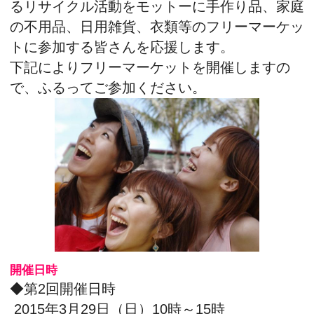
開催日時
◆第2回開催日時
2015年3月29日（日）10時～15時
※7日からの延期開催（会場都合で振替日の日
程が変わったもの）
◆第3回開催日時
2015年4月12日（日）10時～15時
※振替日4月19日（日）
開催場所
新田6号公園
東京都江戸川区西葛西8-5 旧プールガーデン臨
時駐車場
東京メトロ東西線「西葛西駅」より徒歩10分