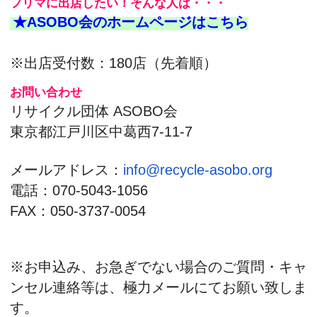
このページの先頭へ
江戸川区時間
江東区時間
葛飾区時間
|
表示：
PC
モバイル
©
2013 art blue Inc.