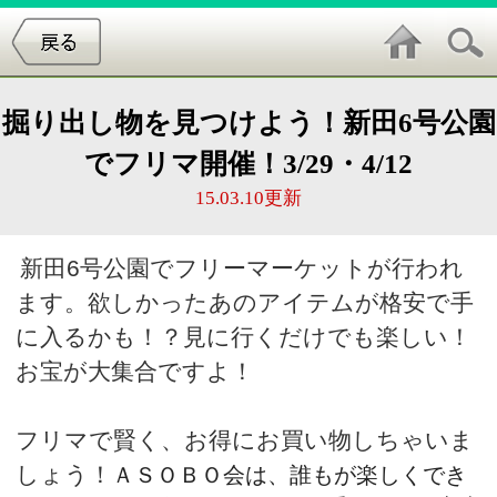
掘り出し物を見つけよう！新田6号公園
でフリマ開催！3/29・4/12
15.03.10更新
新田6号公園でフリーマーケットが行われ
ます。
欲しかったあのアイテムが格安で手
に入るかも！？見に行くだけでも楽しい！
お宝が大集合ですよ！
フリマで賢く、お得にお買い物しちゃいま
しょう！
ＡＳＯＢＯ会は、
誰もが楽しくでき
るリサイクル活動をモットーに手作り品、
家庭
の不用品、日用雑貨、
衣類等のフリーマーケッ
トに参加する皆さんを応援します。
下記によりフリーマーケットを開催しますの
で、
ふるってご参加ください。