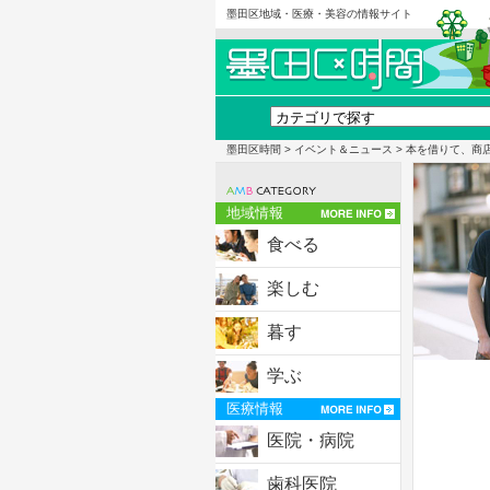
墨田区地域・医療・美容の情報サイト
墨田区時間
>
イベント＆ニュース
> 本を借りて、商
地域情報
食べる
楽しむ
暮す
学ぶ
医療情報
医院・病院
歯科医院