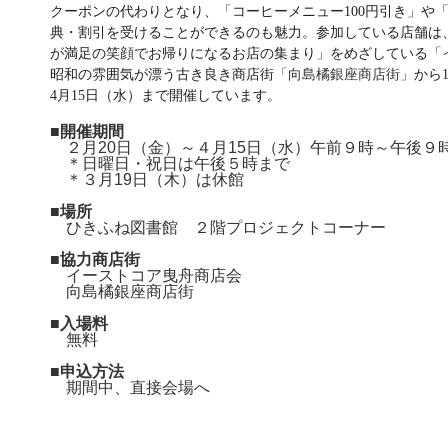
クーポンの代わりとなり、「コーヒーメニュー100円引き」や「
典・割引を受けることができるのも魅力。参加している店舗は
が満足の笑顔でお帰りになるお店の集まり」をめざしている
「
昭和の雰囲気が漂う古き良き商店街
「向島橘銀座商店街」
から
4月15日（水）まで開催しています。
■開催期間
２月20日（金）～４月15日（水）午前９時～午後９
＊日曜日・祝日は午後５時まで
＊３月19日（木）は休館
■場所
ひきふね図書館 ２階プロジェクトコーナー
■協力商店街
イーストコア曳舟商店会
向島橘銀座商店街
■入場料
無料
■申込方法
期間中、直接会場へ