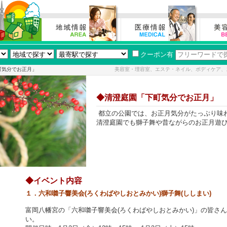
クーポン有
町気分でお正月」
美容室・理容室、エステ・ネイル、ボディケア、
◆清澄庭園「下町気分でお正月」
都立の公園では、お正月気分がたっぷり味
清澄庭園でも獅子舞や昔ながらのお正月遊
◆イベント内容
１．六和囃子響美会(ろくわばやしおとみかい)獅子舞(ししまい)
富岡八幡宮の「六和囃子響美会(ろくわばやしおとみかい)」の皆さ
い。