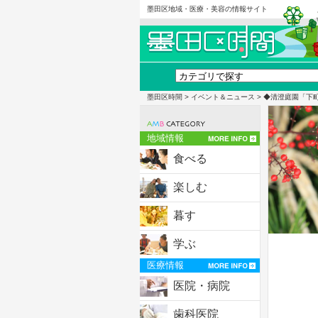
墨田区地域・医療・美容の情報サイト
墨田区時間
>
イベント＆ニュース
> ◆清澄庭園「下
地域情報
食べる
楽しむ
暮す
学ぶ
医療情報
医院・病院
歯科医院