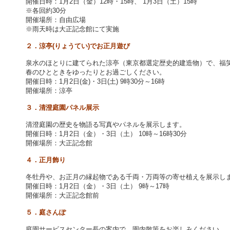
開催日時：1月2日（金）12時・15時、 1月3日（土）15時
※各回約30分
開催場所：自由広場
※雨天時は大正記念館にて実施
２．涼亭(りょうてい)でお正月遊び
泉水のほとりに建てられた涼亭（東京都選定歴史的建造物）で、福
春のひとときをゆったりとお過ごしください。
開催日時：1月2日(金)・3日(土) 9時30分～16時
開催場所：涼亭
３．清澄庭園パネル展示
清澄庭園の歴史を物語る写真やパネルを展示します。
開催日時：1月2日（金）・3日（土） 10時～16時30分
開催場所：大正記念館
４．正月飾り
冬牡丹や、お正月の縁起物である千両・万両等の寄せ植えを展示し
開催日時：1月2日（金）・3日（土） 9時～17時
開催場所：大正記念館前
５．庭さんぽ
庭園サービスセンター長の案内で、園内散策をお楽しみください。