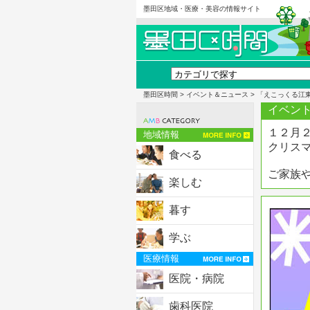
墨田区地域・医療・美容の情報サイト
墨田区時間
>
イベント＆ニュース
> 「えこっくる江
イベント
１２月
地域情報
クリス
食べる
ご家族
楽しむ
暮す
学ぶ
医療情報
医院・病院
歯科医院