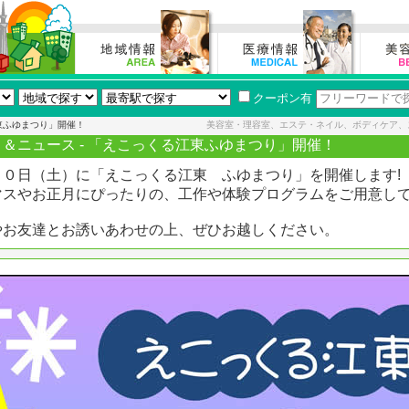
クーポン有
東ふゆまつり」開催！
美容室・理容室、エステ・ネイル、ボディケア、
＆ニュース - 「えこっくる江東ふゆまつり」開催！
２０日（土）に「えこっくる江東 ふゆまつり」を開催しま
マスやお正月にぴったりの、工作や体験プログラムをご用意し
やお友達とお誘いあわせの上、ぜひお越しください。