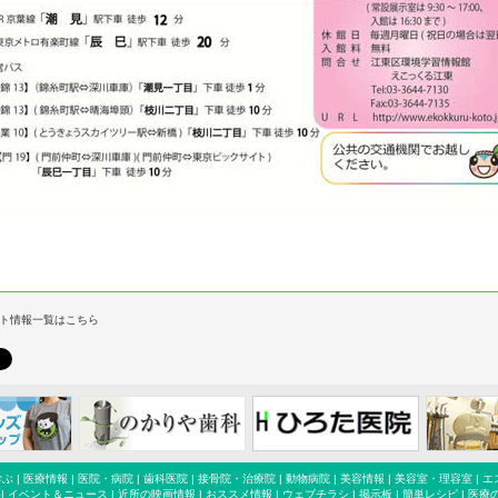
ト情報一覧はこちら
学ぶ
|
医療情報
|
医院・病院
|
歯科医院
|
接骨院・治療院
|
動物病院
|
美容情報
|
美容室・理容室
|
エ
|
イベント＆ニュース
|
近所の映画情報
|
おススメ情報
|
ウェブチラシ
|
掲示板
|
簡単レシピ
|
医療