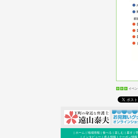
イベン
|
ホーム
|
地域情報
|
食べる
|
楽しむ
|
暮す
|
|
インタビュー
|
求人情報
|
クーポン情報