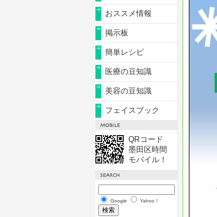
おススメ情報
掲示板
簡単レシピ
医療の豆知識
美容の豆知識
フェイスブック
QRコード
墨田区時間
モバイル！
Google
Yahoo！