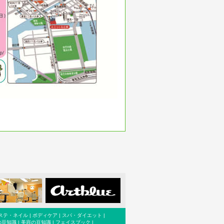
ステ・ネイル
|
ボディケア
|
スパ・ダイエット
|
の豆知識
|
美容の豆知識
|
フェイスブック
|