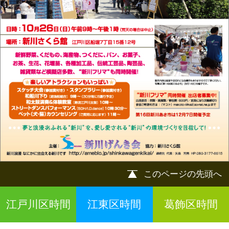
江戸川区時間
江東区時間
葛飾区時間
|
表示：
PC
モバイル
©
2013 art blue Inc.