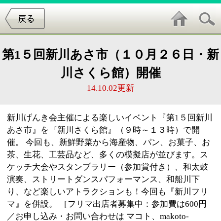
第1５回新川あさ市（１０月２６日・新
川さくら館）開催
14.10.02更新
新川げんき会主催による楽しいイベント『第1５回新川
あさ市』を『新川さくら館』（９時～１３時）で開
催。 今回も、新鮮野菜から海産物、パン、お菓子、お
茶、生花、工芸品など、多くの模擬店が並びます。ス
ケッチ大会やスタンプラリー（参加賞付き）、和太鼓
演奏、ストリートダンスパフォーマンス、和船川下
り、など楽しいアトラクションも！今回も『新川フリ
マ』を併設。 ［フリマ出店者募集中：参加費は600円
／お申し込み・お問い合わせは マコト、makoto-
i@ka2.so-net.ne.jpまで］ 深秋の護岸へ是非お出かけく
ださい！ 【最新情報は新川げんき会サイト「新川浪
漫」でもご案内しております。】
http://ameblo.jp/shinkawagenkikai/