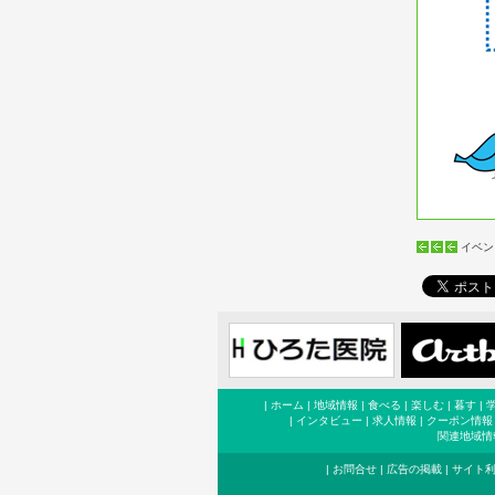
イベン
|
ホーム
|
地域情報
|
食べる
|
楽しむ
|
暮す
|
|
インタビュー
|
求人情報
|
クーポン情報
関連地域情
|
お問合せ
|
広告の掲載
|
サイト