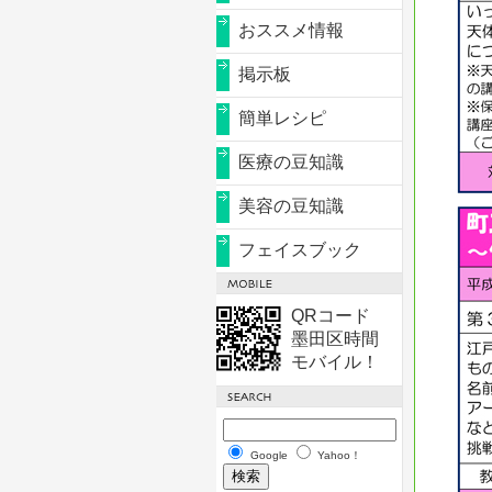
おススメ情報
掲示板
簡単レシピ
医療の豆知識
美容の豆知識
フェイスブック
QRコード
墨田区時間
モバイル！
Google
Yahoo！