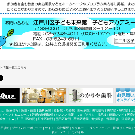
ト情報一覧はこちら
学ぶ
|
医療情報
|
医院・病院
|
歯科医院
|
接骨院・治療院
|
動物病院
|
美容情報
|
美容室・理容室
|
エ
|
イベント＆ニュース
|
近所の映画情報
|
おススメ情報
|
ウェブチラシ
|
掲示板
|
簡単レシピ
|
医療
報サイト→ |
江戸川区時間
|
江東区時間
|
墨田区時間
|
葛飾区時間
|
都筑区.jp
|
青葉区.jp
|
宮前区.jp
利用規約
|
プライバシーポリシー
|
サイト・会社概要
|
リクルート
|
リンクについて
|
関連リンク集
|
表示：
PC
|
モバイル