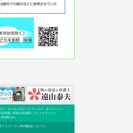
ステ・ネイル
|
ボディケア
|
スパ・ダイエット
|
の豆知識
|
美容の豆知識
|
フェイスブック
|
|
高津区.jp
|
サイトマップ
|
RSS配信について
|