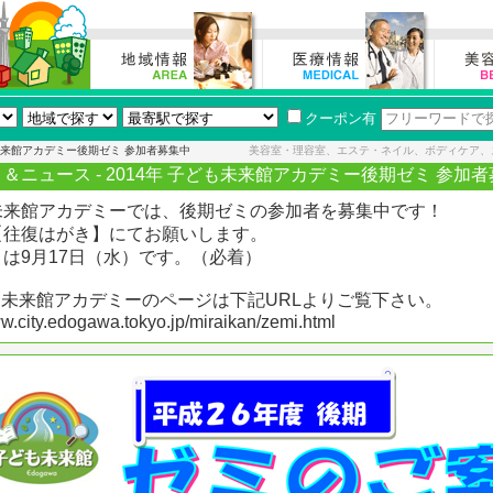
クーポン有
も未来館アカデミー後期ゼミ 参加者募集中
美容室・理容室、エステ・ネイル、ボディケア、
＆ニュース - 2014年 子ども未来館アカデミー後期ゼミ 参加
未来館アカデミーでは、後期ゼミの参加者を募集中です！
【往復はがき】にてお願いします。
は9月17日（水）です。（必着）
も未来館アカデミーのページは下記URLよりご覧下さい。
ww.city.edogawa.tokyo.jp/miraikan/zemi.html