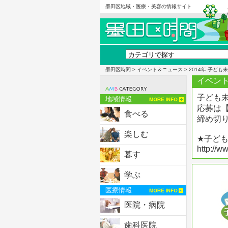
墨田区地域・医療・美容の情報サイト
墨田区時間
>
イベント＆ニュース
> 2014年 子ど
イベント
子ども
地域情報
応募は
食べる
締め切り
楽しむ
★子ど
http://w
暮す
学ぶ
医療情報
医院・病院
歯科医院