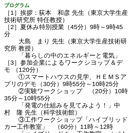
村　隆 先生（科学技術館）
　　 ③工作ワークショップ「ハイブリッド
カー工作教室」　（60分）11時～12時
　　 「ハイブリッドカー工作教室」（パナ
ソニック株式会社）
［4］修了証書の授与
※すべてのプログラムを修了した方には、
夏休み特別授業のオリジナル修了証書を授
与します。
★プログラムのみどころはイベントサイト
をご覧下さい！
参加してみたい！と思った人は
●参加について
【参加資格】小学校3年生～6年生
【定員】50名 ※応募多数の場合は、抽選と
させていただきます。
【参加費用】無料
（参加されるお子さまには、保護者の付き
添いが必要となります）
●申し込みについて
こちらの申込みフォームよりお申し込みく
ださい。