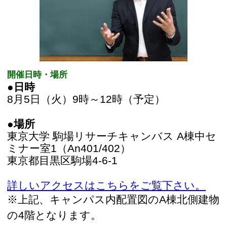
8月5日（火）9時～12時（予定）
●場所
東京大学 駒場リサーチキャンバス A棟中セ
ミナー室1（An401/402） 
東京都目黒区駒場4-6-1
詳しいアクセスはこちらをご覧下さい。
※上記、キャンパス内配置図のA棟北側建物
の4階となります。
プログラム
［1］挨拶：荻本　和彦 先生（東京大学生産
技術研究所 特任教授）
［2］夏休み特別授業（45分）9時～9時45
分
　　 大島　まり 先生（東京大学生産技術研
究所 教授）
　　 「暮らしの中のエネルギーと電気」
［3］参加企業によるワークシヨップ＆デ
モ （120分）
　　 ①スマートハウスの見学、ＨＥＭＳア
プリのデモ（30分）9時55分～10時25分
　　 ②実験ワークショップ　（20分）10時
35分～10時55分
　　 「発電の仕組みを見てみよう！」中