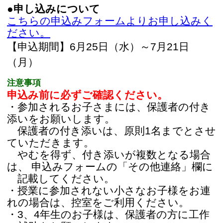
お問い合わせ
HEMSアライアンス事務局（夏休み自由研
究サポートプロジェクト）
メールアドレス：hems@manaboo.jp
このページの先頭へ
江戸川区時間
江東区時間
葛飾区時間
|
表示：
PC
モバイル
©
2013 art blue Inc.