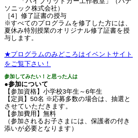
【申込期間】6月25日（水）～7月21日
（月）
注意事項
申込み前に必ずご確認ください。
・参加されるお子さまには、保護者の付き
添いをお願いします。
　保護者の付き添いは、原則1名までとさせ
ていただきます。
　やむを得ず、付き添いが複数となる場合
は、 申込みフォームの「その他連絡」欄に
　記載してください。
・授業に参加されない小さなお子様をお連
れの場合は、控室をご利用ください。
・3、4年生のお子様は、保護者の方に工作
の補助をお願いします。
・特別授業、ワークショップの風景を撮影
させていただく場合がありますので、予め
ご了
　解下さい。お子さまの顔が写らないよう
配慮いたしますが、撮影不可をご希望され
る
　場合は申込みフォームの「その他連絡」
欄に記載してください。
・その他ご不明な点は、下記までメールに
てご連絡下さい。