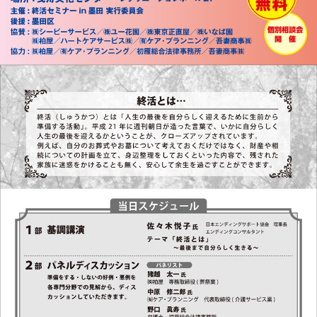
このページの先頭へ
江戸川区時間
江東区時間
葛飾区時間
|
表示：
PC
モバイル
©
2013 art blue Inc.