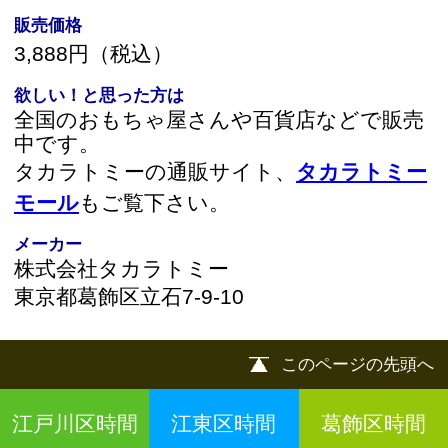
このページの先頭へ
江戸川区時間
江東区時間
葛飾区時間
|
表示：
PC
モバイル
©
2013 art blue Inc.