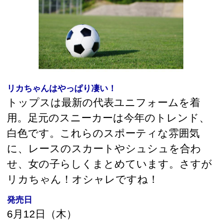
トップスは最新の代表ユニフォームを着
用。足元のスニーカーは今年のトレンド、
白色です。これらのスポーティな雰囲気
に、レースのスカートやシュシュを合わ
せ、女の子らしくまとめています。さすが
リカちゃん！オシャレですね！
発売日
6月12日（木）
販売価格
3,888円（税込）
欲しい！と思った方は
全国のおもちゃ屋さんや百貨店などで販売
中です。
タカラトミーの通販サイト、
タカラトミー
モール
もご覧下さい。
メーカー
株式会社タカラトミー
東京都葛飾区立石7-9-10