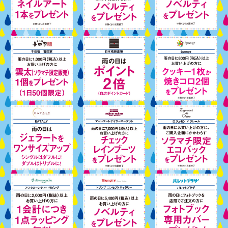
このページの先頭へ
江戸川区時間
江東区時間
葛飾区時間
|
表示：
PC
モバイル
©
2013 art blue Inc.