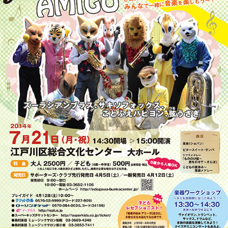
このページの先頭へ
江戸川区時間
江東区時間
葛飾区時間
|
表示：
PC
モバイル
©
2013 art blue Inc.