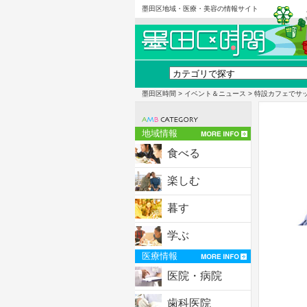
墨田区地域・医療・美容の情報サイト
墨田区時間
>
イベント＆ニュース
> 特設カフェでサ
地域情報
食べる
楽しむ
暮す
学ぶ
医療情報
医院・病院
歯科医院