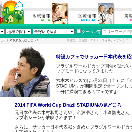
クーポン有
ッカー日本代表を応援しよう！
美容室・理容室、エステ・ネイル、ボディケア、
特設カフェでサッカー日本代表を応
ブラジルワールドカップ開催が近づい
ップモードになってきました。
六本木ヒルズでは5月31日（土）に「2014 FIFA
STADIUM」が期間限定でオープン
十分に満喫できるカフェですよ！
2014 FIFA World Cup Brazil STADIUMの見どころ
元日本代表の木村和司さんや、名波浩さん、小倉隆史さん
ップ名シーン
が放映されます！
さらに、サッカー日本代表戦を含めたブラジルワールドカ
も実施されますよ！