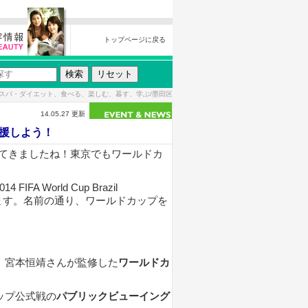
トップページに戻る
スパ・ダイエット、食べる、楽しむ、暮す、学ぶ/墨田区
14.05.27 更新
援しよう！
てきましたね！東京でもワールドカ
 World Cup Brazil 
します。名前の通り、ワールドカップを
、宮本恒靖さんが監修した
ワールドカ
ップ公式戦の
パブリックビューイング