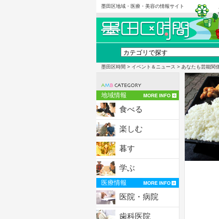
墨田区地域・医療・美容の情報サイト
墨田区時間
>
イベント＆ニュース
> あなたも芸能関
地域情報
食べる
楽しむ
暮す
学ぶ
医療情報
医院・病院
歯科医院