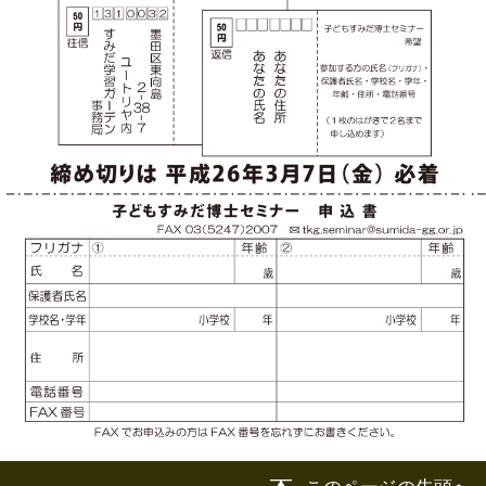
|
表示：
PC
モバイル
©
2013 art blue Inc.