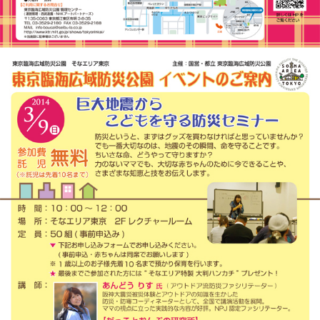
このページの先頭へ
江戸川区時間
江東区時間
葛飾区時間
|
表示：
PC
モバイル
©
2013 art blue Inc.