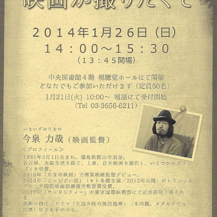
このページの先頭へ
江戸川区時間
江東区時間
葛飾区時間
|
表示：
PC
モバイル
©
2013 art blue Inc.