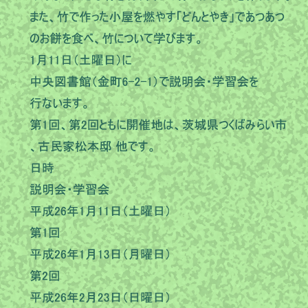
このページの先頭へ
江戸川区時間
江東区時間
葛飾区時間
|
表示：
PC
モバイル
©
2013 art blue Inc.