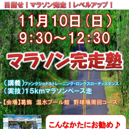
このページの先頭へ
江戸川区時間
江東区時間
葛飾区時間
|
表示：
PC
モバイル