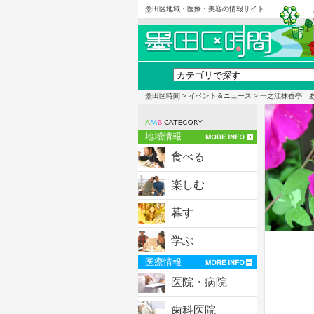
墨田区地域・医療・美容の情報サイト
墨田区時間
>
イベント＆ニュース
> 一之江抹香亭 
地域情報
食べる
楽しむ
暮す
学ぶ
医療情報
医院・病院
歯科医院