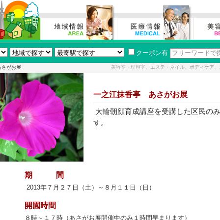
クーポン有
あさがお展
美容室・理容室、エステ・ネイル、ボディケア、
一之江抹香亭 あさがお展
大輪朝顔育成講座を受講した区民の
す。
期 間
2013年７月２７日（土）～８月１１日（日）
開園時間
８時～１７時（あさがお展開催中のみ１時間早まります）