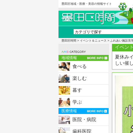
墨田区地域・医療・美容の情報サイト
墨田区時間
>
イベント＆ニュース
> ふれあい施設見
イベント
夏休み
地域情報
しい催
食べる
楽しむ
暮す
学ぶ
医療情報
医院・病院
歯科医院