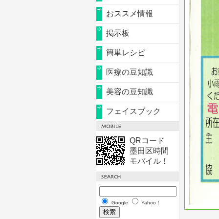
おススメ情報
掲示板
簡単レシピ
医療の豆知識
美容の豆知識
フェイスブック
QRコード
墨田区時間
モバイル！
Google
Yahoo！