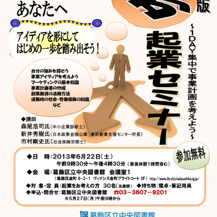
このページの先頭へ
江戸川区時間
江東区時間
葛飾区時間
|
表示：
PC
モバイル
©
2013 art blue Inc.