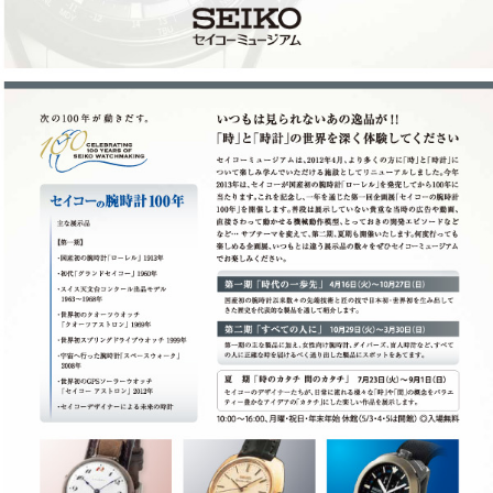
このページの先頭へ
江戸川区時間
江東区時間
葛飾区時間
|
表示：
PC
モバイル
©
2013 art blue Inc.