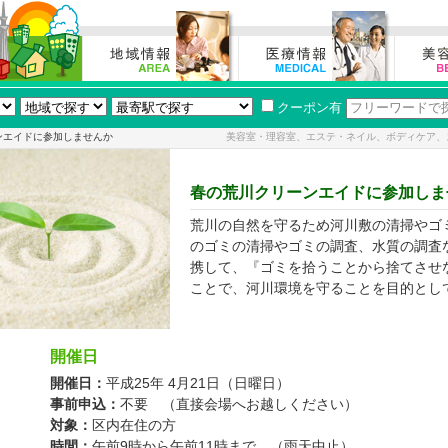
クーポン有
ンエイドに参加しませんか
美容室・理容室、エステ・ネイル、ボディケア、
春の荒川クリーンエイドに参加しま
荒川の自然を守るため河川敷の清掃やゴ
のゴミの清掃やゴミの調査、水質の調査
携して、『ゴミを拾うことから捨てさせ
ことで、河川環境を守ることを目的とし
開催日
開催日：
平成25年 4月21日（日曜日）
事前申込
：
不要 （直接会場へお越しください）
対象
：
区内在住の方
時間
：
午前9時から午前11時まで （雨天中止）