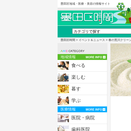
墨田区地域・医療・美容の情報サイト
墨田区時間
>
イベント＆ニュース
> 春の荒川クリー
地域情報
食べる
楽しむ
暮す
学ぶ
医療情報
医院・病院
歯科医院