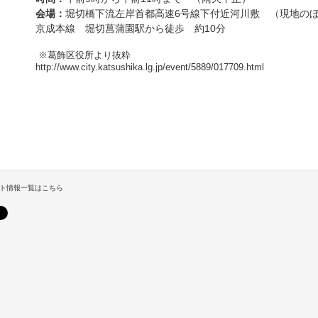
会場
：
堀切橋下流左岸首都高速6号線下付近河川敷 （現地の
京成本線 堀切菖蒲園駅から徒歩 約10分
※葛飾区役所より抜粋
http://www.city.katsushika.lg.jp/event/5889/017709.html
ト情報一覧はこちら